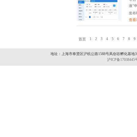
液”申
发布时间
查看
1
2
3
4
5
6
7
8
9
首页
地址：上海市奉贤区沪杭公路1588号凤创谷孵化基地3#12
沪ICP备17038445