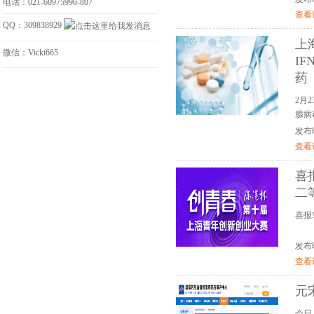
电话：021-60975996-807
查看
QQ：309838929
上
微信：Vicki665
I
药
2月
腺病
发布时间
查看
喜
二
喜报
发布时间
查看
元
今日