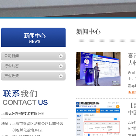
新闻中心
新闻中心
NEWS
喜
公司新闻
人
行业动态
近日
产业政策
士。
发布时间
查看
【
中
上海元宋生物技术有限公司
20
地址：上海市奉贤区沪杭公路1588号凤
药“
创谷孵化基地3#12F
发布时间