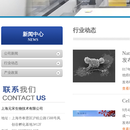
行业动态
新闻中心
NEWS
N
公司新闻
发
行业动态
01
产业政策
他癌
发布时间
查看
Ce
上海元宋生物技术有限公司
9月
成一
地址：上海市奉贤区沪杭公路1588号凤
发布时间
创谷孵化基地3#12F
查看