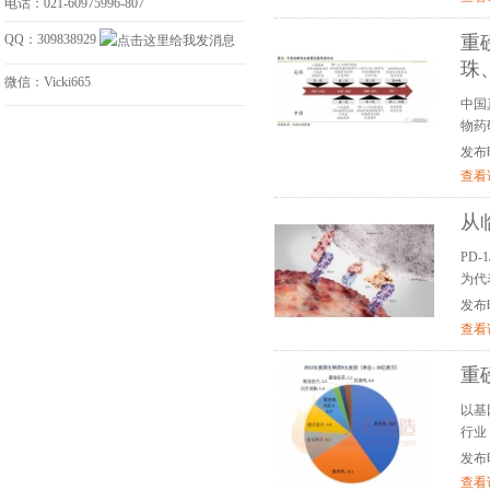
电话：021-60975996-807
QQ：309838929
重
珠
微信：Vicki665
中国
物药
发布时间
查看
从
PD
为代
发布时间
查看
重
以基
行业
发布时间
查看